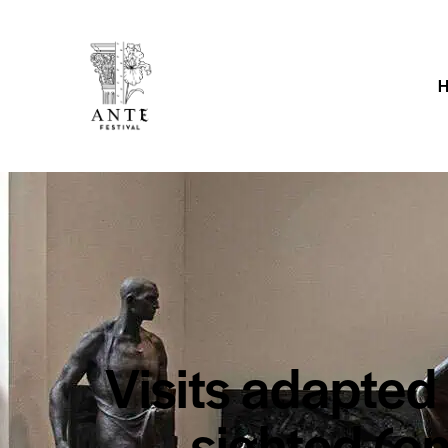
Visits adapted 
sighted (on