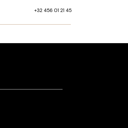
+32 456 01 21 45
Press
FAQ