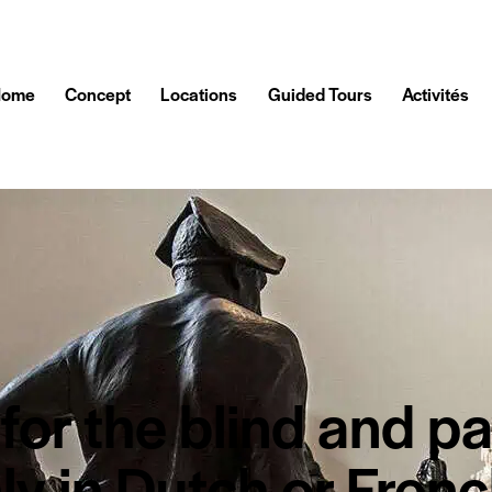
Home
Concept
Locations
Guided Tours
Activités
for the blind and par
ly in Dutch or Frenc