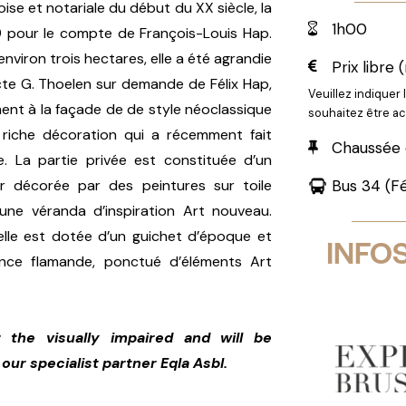
ise et notariale du début du XX siècle, la
1h00
9 pour le compte de François-Louis Hap.
environ trois hectares, elle a été agrandie
Prix libre 
cte G. Thoelen sur demande de Félix Hap,
Veuillez indiquer 
ent à la façade de de style néoclassique
souhaitez être 
e riche décoration qui a récemment fait
Chaussée 
se. La partie privée est constituée d’un
r décorée par des peintures sur toile
Bus 34 (Fé
 une véranda d’inspiration Art nouveau.
 elle est dotée d’un guichet d’époque et
INFO
nce flamande, ponctué d’éléments Art
 the visually impaired and will be
ur specialist partner Eqla Asbl.