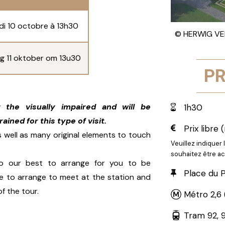
i 10 octobre à 13h30
© HERWIG VER
g 11 oktober om 13u30
PR
 the visually impaired and will be
1h30
ined for this type of visit.
Prix libre 
s well as many original elements to touch
Veuillez indiquer 
souhaitez être 
do our best to arrange for you to be
Place du P
ble to arrange to meet at the station and
f the tour.
Métro 2,6 
Tram 92, 9