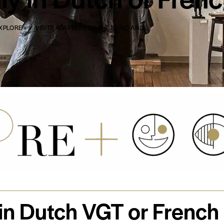
XPLORE +
VISITS ADAPTED FOR THE BLIND AND...
in Dutch VGT or Frenc