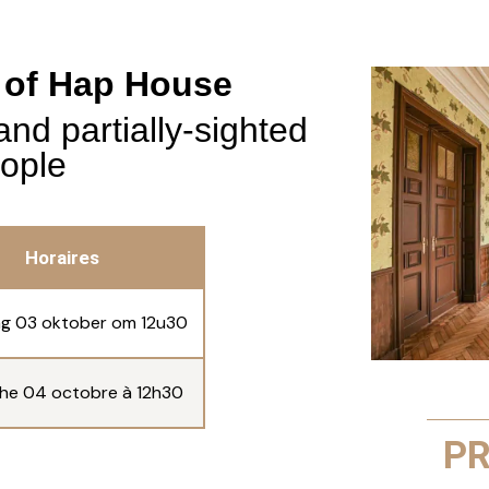
 of Hap House
and partially-sighted
ople
Horaires
g 03 oktober om 12u30
he 04 octobre à 12h30
PR