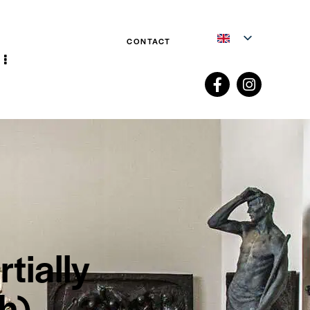
CONTACT
tially
h)