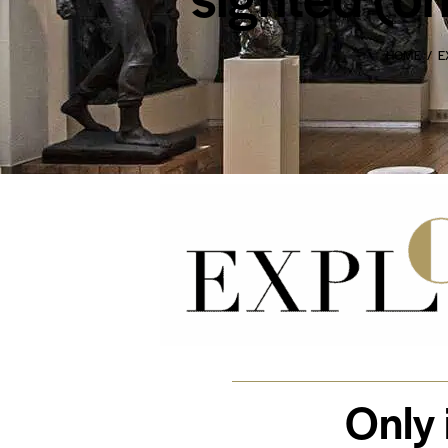
HOME
E
Only 