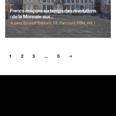
Francs-maçons au temps des révolutions
: de la Monnaie aux…
À pied
,
Brussel Babbelt
,
FR
,
Parcours
,
PBM
,
WK 1
1
2
3
>
...
5
Facebook
Instagram
Contact
Juridische informatie
Verkoopvoorwaarden