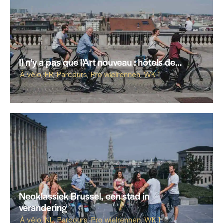
Il n’y a pas que l’Art nouveau : hôtels de…
À vélo
,
FR
,
Parcours
,
Pro wielrennen
,
WK 1
Neoklassiek Brussel, een stad in
verandering
À vélo
,
NL
,
Parcours
,
Pro wielrennen
,
WK 1