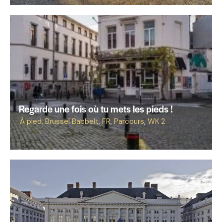
Regarde une fois où tu mets les pieds !
À pied
,
Brussel Babbelt
,
FR
,
Parcours
,
WK 2