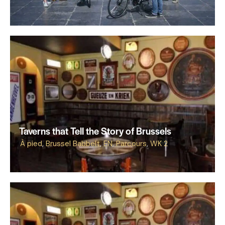
Taverns that Tell the Story of Brussels
À pied
,
Brussel Babbelt
,
EN
,
Parcours
,
WK 2