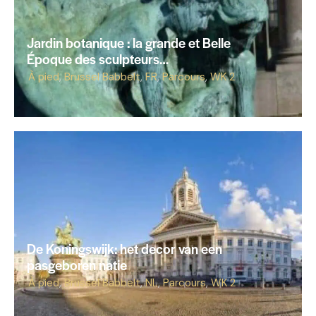
Jardin botanique : la grande et Belle
Époque des sculpteurs…
À pied
,
Brussel Babbelt
,
FR
,
Parcours
,
WK 2
De Koningswijk: het decor van een
pasgeboren natie
À pied
,
Brussel Babbelt
,
NL
,
Parcours
,
WK 2