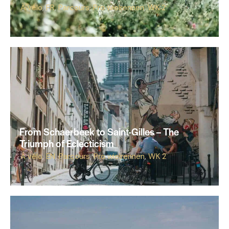
À vélo
,
FR
,
Parcours
,
Pro wielrennen
,
WK 2
From Schaerbeek to Saint-Gilles – The
Triumph of Eclecticism
À vélo
,
EN
,
Parcours
,
Pro wielrennen
,
WK 2