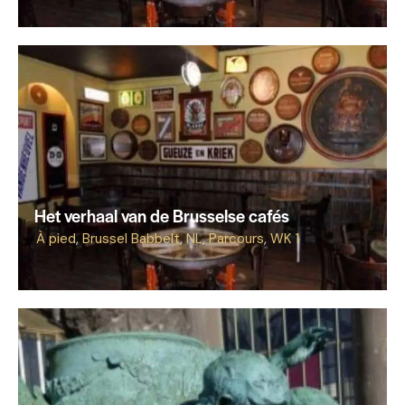
Het verhaal van de Brusselse cafés
À pied
,
Brussel Babbelt
,
NL
,
Parcours
,
WK 1