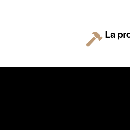
La pr
Face