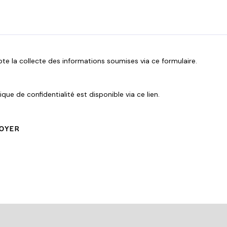
a
i
r
e
te la collecte des informations soumises via ce formulaire.
)
tique de confidentialité est disponible
via ce lien
.
OYER