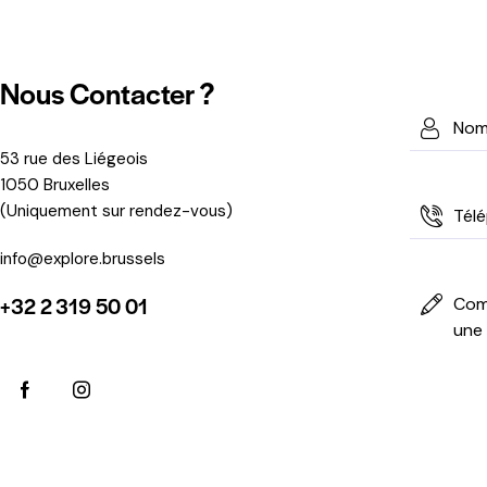
Nous Contacter ?
N
o
53 rue des Liégeois
m
1050 Bruxelles
T
&
(Uniquement sur rendez-vous)
é
P
info@explore.brussels
l
r
C
é
é
+32 2 319 50 01
o
p
n
m
h
o
m
o
m
e
n
(
n
e
N
t
é